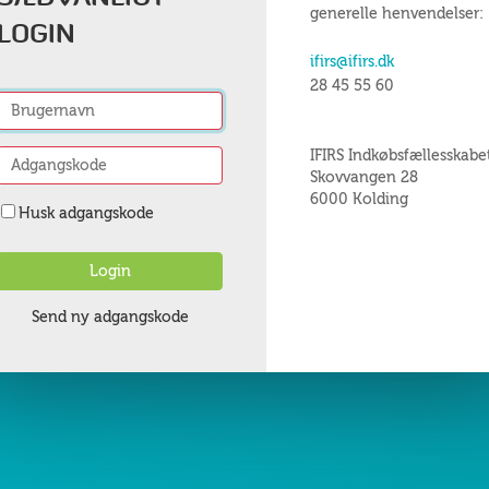
generelle henvendelser:
LOGIN
ifirs@ifirs.dk
28 45 55 60
IFIRS Indkøbsfællesskabe
Skovvangen 28
6000 Kolding
Husk adgangskode