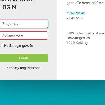
generelle henvendelser:
LOGIN
ifirs@ifirs.dk
28 45 55 60
IFIRS Indkøbsfællesskabe
Skovvangen 28
6000 Kolding
Husk adgangskode